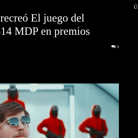
Ú
recreó El juego del
$14 MDP en premios
0
interest
WhatsApp