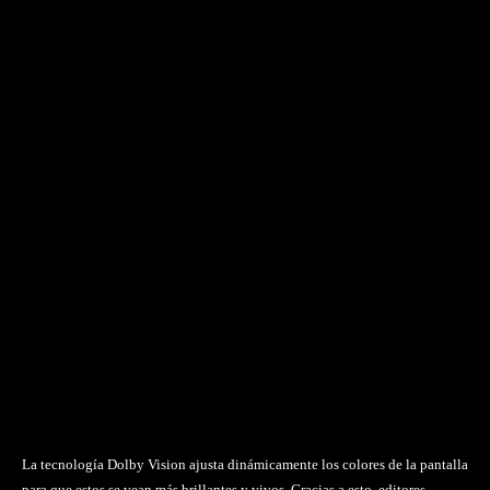
La tecnología Dolby Vision ajusta dinámicamente los colores de la pantalla
para que estos se vean más brillantes y vivos. Gracias a esto, editores,