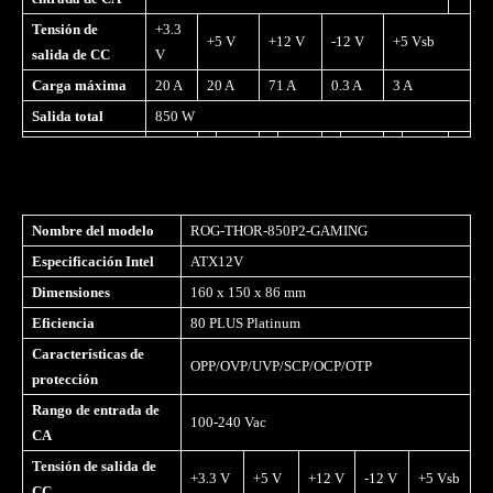
Tensión de
+3.3
+5 V
+12 V
-12 V
+5 Vsb
salida de CC
V
Carga máxima
20 A
20 A
71 A
0.3 A
3 A
Salida total
850 W
Nombre del modelo
ROG-THOR-850P2-GAMING
Especificación Intel
ATX12V
Dimensiones
160 x 150 x 86 mm
Eficiencia
80 PLUS Platinum
Características de
OPP/OVP/UVP/SCP/OCP/OTP
protección
Rango de entrada de
100-240 Vac
CA
Tensión de salida de
+3.3 V
+5 V
+12 V
-12 V
+5 Vsb
CC