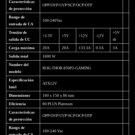
Características
OPP/OVP/UVP/SCP/OCP/OTP
de protección
Rango de
100-240Vac
entrada de CA
Tensión de
+5V
+3.3V
+5V
+12V
-12V
salida de CC
sb
Carga máxima
20A
20A
133.3A
0.3A
3A
Salida total
1600 W
Nombre del
ROG-THOR-850P2-GAMING
modelo
Especificación
ATX12V
Intel
Dimensiones
160 x 150 x 86 mm
Eficiencia
80 PLUS Platinum
Características
OPP/OVP/UVP/SCP/OCP/OTP
de protección
Rango de
100-240 Vac
entrada de CA