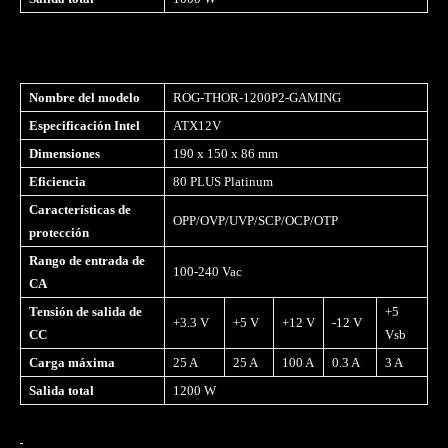
Nombre del modelo
ROG-THOR-1200P2-GAMING
Especificación Intel
ATX12V
Dimensiones
190 x 150 x 86 mm
Eficiencia
80 PLUS Platinum
Características de
OPP/OVP/UVP/SCP/OCP/OTP
protección
Rango de entrada de
100-240 Vac
CA
Tensión de salida de
+5
+3.3 V
+5 V
+12 V
-12 V
CC
Vsb
Carga máxima
25 A
25 A
100 A
0.3 A
3 A
Salida total
1200 W