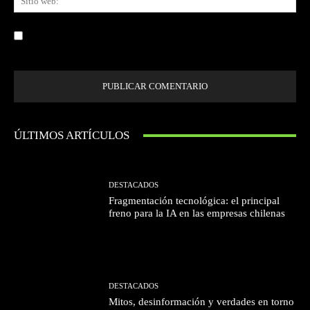
we
Guardar mi nombre, correo electrónico y sitio web en este navegador la
próxima vez que comente.
ÚLTIMOS ARTÍCULOS
DESTACADOS
Fragmentación tecnológica: el principal
freno para la IA en las empresas chilenas
DESTACADOS
Mitos, desinformación y verdades en torno