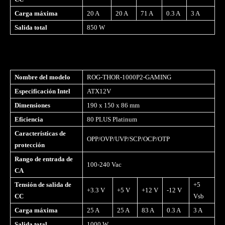
Carga máxima
20 A
20 A
71 A
0.3 A
3 A
Salida total
850 W
Nombre del modelo
ROG-THOR-1000P2-GAMING
Especificación Intel
ATX12V
Dimensiones
190 x 150 x 86 mm
Eficiencia
80 PLUS Platinum
Características de
OPP/OVP/UVP/SCP/OCP/OTP
protección
Rango de entrada de
100-240 Vac
CA
Tensión de salida de
+5
+3.3 V
+5 V
+12 V
-12 V
CC
Vsb
Carga máxima
25 A
25 A
83 A
0.3 A
3 A
Salida total
1000 W