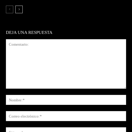
DEJA UNA RESPUESTA
Comentario:
No
Co
ele
Sit