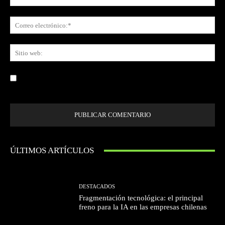
Co
ele
Sit
we
Guardar mi nombre, correo electrónico y sitio web en este navegador la
próxima vez que comente.
ÚLTIMOS ARTÍCULOS
DESTACADOS
Fragmentación tecnológica: el principal
freno para la IA en las empresas chilenas