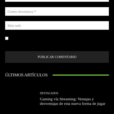
Co
ele
Sit
we
Guardar mi nombre, correo electrónico y sitio web en este navegador la
próxima vez que comente.
ÚLTIMOS ARTÍCULOS
DESTACADOS
Gaming vía Streaming: Ventajas y
desventajas de esta nueva forma de jugar