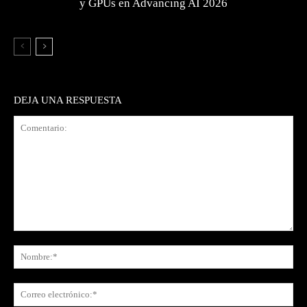
y GPUs en Advancing AI 2026
DEJA UNA RESPUESTA
Comentario:
No
Co
ele