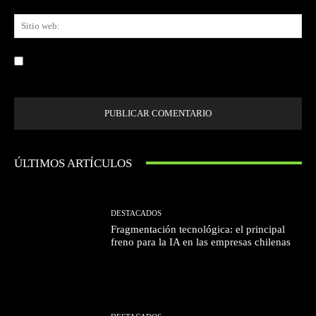
Sit
we
Guardar mi nombre, correo electrónico y sitio web en este navegador la
próxima vez que comente.
ÚLTIMOS ARTÍCULOS
DESTACADOS
Fragmentación tecnológica: el principal
freno para la IA en las empresas chilenas