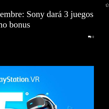
Ú
iembre: Sony dará 3 juegos
mo bonus
0
interest
WhatsApp