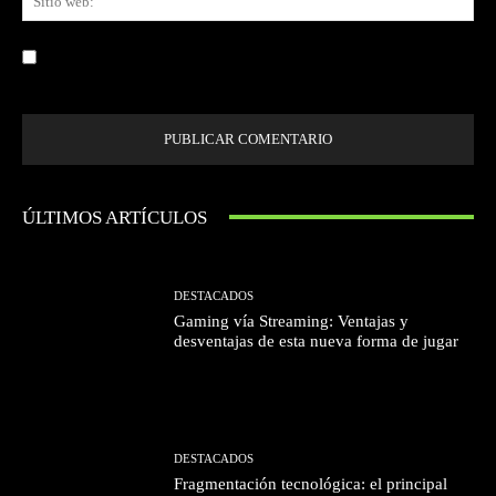
we
Guardar mi nombre, correo electrónico y sitio web en este navegador la
próxima vez que comente.
ÚLTIMOS ARTÍCULOS
DESTACADOS
Gaming vía Streaming: Ventajas y
desventajas de esta nueva forma de jugar
DESTACADOS
Fragmentación tecnológica: el principal