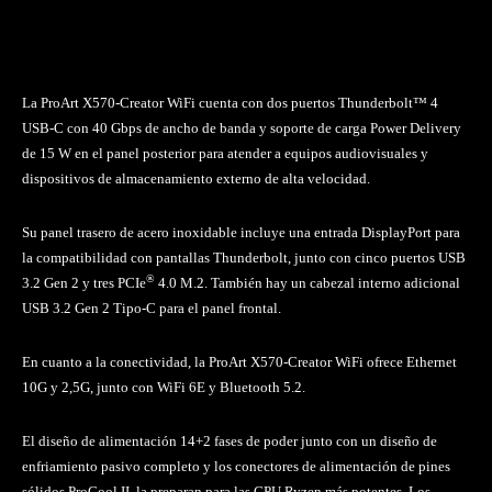
La ProArt X570-Creator WiFi cuenta con dos puertos Thunderbolt™ 4
USB-C con 40 Gbps de ancho de banda y soporte de carga Power Delivery
de 15 W en el panel posterior para atender a equipos audiovisuales y
dispositivos de almacenamiento externo de alta velocidad.
Su panel trasero de acero inoxidable incluye una entrada DisplayPort para
la compatibilidad con pantallas Thunderbolt, junto con cinco puertos USB
®
3.2 Gen 2 y tres PCIe
4.0 M.2. También hay un cabezal interno adicional
USB 3.2 Gen 2 Tipo-C para el panel frontal.
En cuanto a la conectividad, la ProArt X570-Creator WiFi ofrece Ethernet
10G y 2,5G, junto con WiFi 6E y Bluetooth 5.2.
El diseño de alimentación 14+2 fases de poder junto con un diseño de
enfriamiento pasivo completo y los conectores de alimentación de pines
sólidos ProCool II, la preparan para las CPU Ryzen más potentes. Los