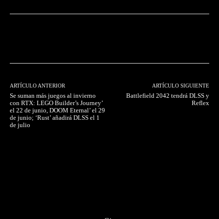
Facebook
Twitter
Pinterest
ARTÍCULO ANTERIOR
ARTÍCULO SIGUIENTE
Se suman más juegos al invierno
Battlefield 2042 tendrá DLSS y
con RTX: LEGO Builder’s Journey’
Reflex
el 22 de junio, DOOM Eternal’ el 29
de junio; ‘Rust’ añadirá DLSS el 1
de julio