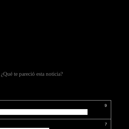
¿Qué te pareció esta noticia?
9
7