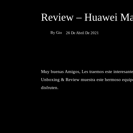
DESTACADOS
UNBOXING & REVIEWS
Review – Huawei Ma
By
Gio
26 De Abril De 2021
Facebook
Twitter
P
Muy buenas Amigos, Les traemos este interesant
Unboxing & Review muestra este hermoso equipo 
disfruten.