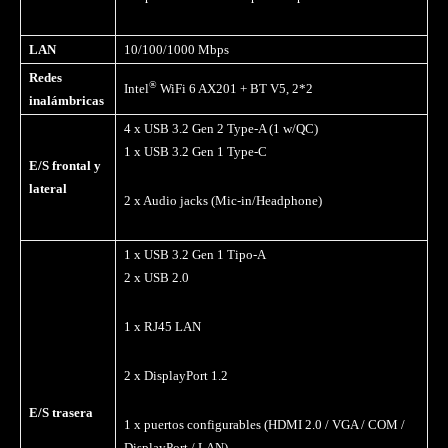
LAN
10/100/1000 Mbps
Redes
®
Intel
WiFi 6 AX201 + BT V5, 2*2
inalámbricas
4 x USB 3.2 Gen 2 Type-A (1 w/QC)
1 x USB 3.2 Gen 1 Type-C
E/S frontal y
lateral
2 x Audio jacks (Mic-in/Headphone)
1 x USB 3.2 Gen 1 Tipo-A
2 x USB 2.0
1 x RJ45 LAN
2 x DisplayPort 1.2
E/S trasera
1 x puertos configurables (HDMI 2.0 / VGA / COM /
DisplayPort / LAN)