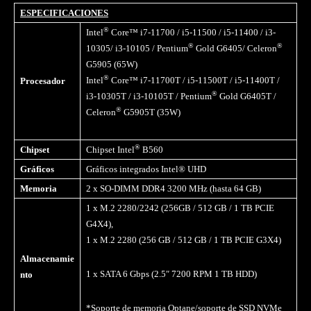
ESPECIFICACIONES
®
Intel
Core™ i7-11700 / i5-11500 / i5-11400 / i3-
®
®
10305/ i3-10105 / Pentium
Gold G6405/ Celeron
G5905 (65W)
®
Intel
Core™ i7-11700T / i5-11500T / i5-11400T /
Procesador
®
i3-10305T / i3-10105T / Pentium
Gold G6405T /
®
Celeron
G5905T (35W)
®
Chipset
Chipset Intel
B560
Gráficos
Gráficos integrados Intel® UHD
Memoria
2 x SO-DIMM DDR4 3200 MHz (hasta 64 GB)
1 x M.2 2280/2242 (256GB / 512 GB / 1 TB PCIE
G4X4),
1 x M.2 2280 (256 GB / 512 GB / 1 TB PCIE G3X4)
Almacenamie
1 x SATA 6 Gbps (2.5″ 7200 RPM 1 TB HDD)
nto
*Soporte de memoria Optane/soporte de SSD NVMe