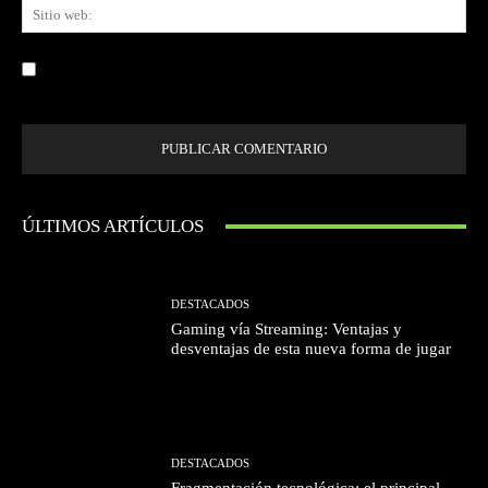
Sit
we
Guardar mi nombre, correo electrónico y sitio web en este navegador la
próxima vez que comente.
ÚLTIMOS ARTÍCULOS
DESTACADOS
Gaming vía Streaming: Ventajas y
desventajas de esta nueva forma de jugar
DESTACADOS