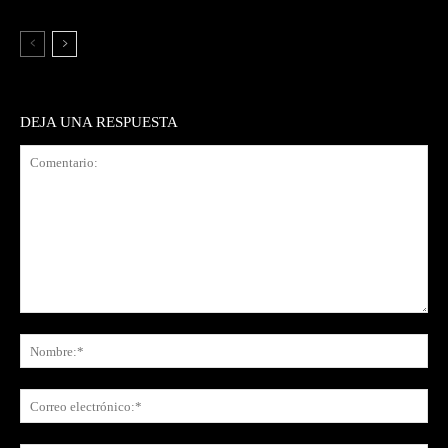
DEJA UNA RESPUESTA
Comentario:
No
Co
ele