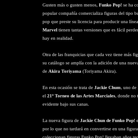
Gusten más o gusten menos,
Funko Pop!
se ha co
popular compañía comercializa figuras del tipo b
pop que preste su licencia para producir una lín
Marvel
tienen tantas versiones que es fácil perder
hay en realidad.
Otra de las franquicias que cada vez tiene más 
su catálogo se amplía con la adición de una nueva
de
Akira Toriyama
(Toriyama Akira).
En esta ocasión se trata de
Jackie Chum
, uno de
el
21º Torneo de las Artes Marciales
, donde no 
evidente bajo sus canas.
La nueva figura de
Jackie Chun de Funko Pop!
e
por lo que no tardará en convertirse en una figur
coleccionan figuras Funko Pop! llevaban años recl