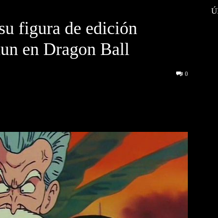
Ú
su figura de edición
hun en Dragon Ball
0
interest
WhatsApp