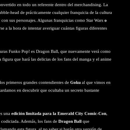
nvertido en todo un referente dentro del merchandising. La
ubble-head de prácticamente cualquier franquicia de la cultura
ea con sus personajes. Algunas franquicias como Star Wars
o
se a la hora de intentar averiguar cuántas figuras diferentes
figuras Funko Pop! es Dragon Ball, que nuevamente verá como
 figura que hará las delicias de los fans del manga y el anime
 los primeros grandes contendientes de
Goku
al que vimos
en
tardamos en descubrir que ocultaba un secreto bastante
s una
edición limitada para la Emerald City Comic-Con
,
a codiciada. Además, los fans de
Dragon Ball
que
amando esta figura, al no saber si harán otra versión de