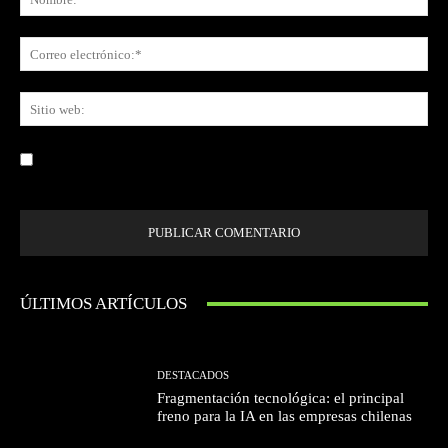
Co
ele
Sit
we
Guardar mi nombre, correo electrónico y sitio web en este navegador la
próxima vez que comente.
ÚLTIMOS ARTÍCULOS
DESTACADOS
Fragmentación tecnológica: el principal
freno para la IA en las empresas chilenas