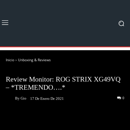
Inicio
Unboxing & Reviews
UNBOXING & REVIEWS
Review Monitor: ROG STRIX XG49VQ
– *TREMENDO….*
By
Gio
0
17 De Enero De 2021
Facebook
Twitter
Pinterest