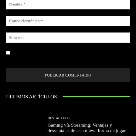
No
Co
ele
Sit
we
Guardar mi nombre, correo electrónico y sitio web en este navegador la
próxima vez que comente.
ÚLTIMOS ARTÍCULOS
DESTACADOS
Gaming vía Streaming: Ventajas y
desventajas de esta nueva forma de jugar