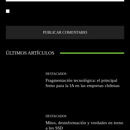
we
Guardar mi nombre, correo electrónico y sitio web en este navegador la
próxima vez que comente.
ÚLTIMOS ARTÍCULOS
DESTACADOS
Fragmentación tecnológica: el principal
freno para la IA en las empresas chilenas
DESTACADOS
Mitos, desinformación y verdades en torno
a los SSD