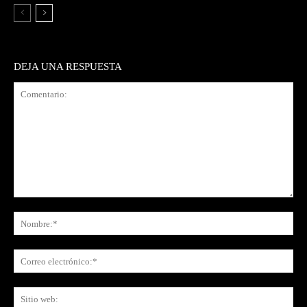
DEJA UNA RESPUESTA
Comentario:
No
Co
ele
Sit