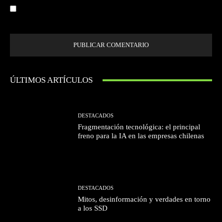
Guardar mi nombre, correo electrónico y sitio web en este navegador la
próxima vez que comente.
ÚLTIMOS ARTÍCULOS
DESTACADOS
Fragmentación tecnológica: el principal
freno para la IA en las empresas chilenas
DESTACADOS
Mitos, desinformación y verdades en torno
a los SSD