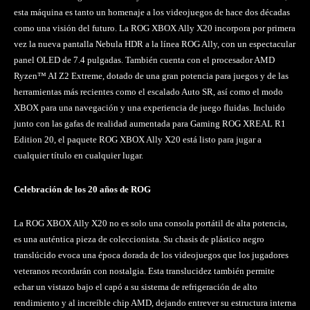
esta máquina es tanto un homenaje a los videojuegos de hace dos décadas
como una visión del futuro. La ROG XBOX Ally X20 incorpora por primera
vez la nueva pantalla Nebula HDR a la línea ROG Ally, con un espectacular
panel OLED de 7.4 pulgadas. También cuenta con el procesador AMD
Ryzen™ AI Z2 Extreme, dotado de una gran potencia para juegos y de las
herramientas más recientes como el escalado Auto SR, así como el modo
XBOX para una navegación y una experiencia de juego fluidas. Incluido
junto con las gafas de realidad aumentada para Gaming ROG XREAL R1
Edition 20, el paquete ROG XBOX Ally X20 está listo para jugar a
cualquier título en cualquier lugar.
Celebración de los 20 años de ROG
La ROG XBOX Ally X20 no es solo una consola portátil de alta potencia,
es una auténtica pieza de coleccionista. Su chasis de plástico negro
translúcido evoca una época dorada de los videojuegos que los jugadores
veteranos recordarán con nostalgia. Esta translucidez también permite
echar un vistazo bajo el capó a su sistema de refrigeración de alto
rendimiento y al increíble chip AMD, dejando entrever su estructura interna