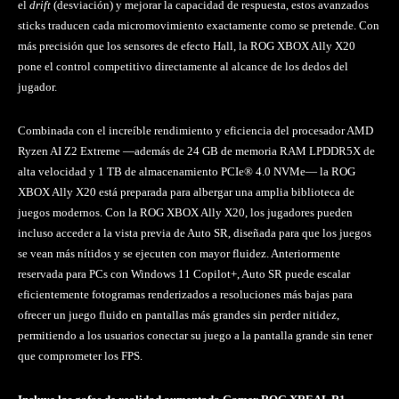
el
drift
(desviación) y mejorar la capacidad de respuesta, estos avanzados
sticks traducen cada micromovimiento exactamente como se pretende. Con
más precisión que los sensores de efecto Hall, la ROG XBOX Ally X20
pone el control competitivo directamente al alcance de los dedos del
jugador.
Combinada con el increíble rendimiento y eficiencia del procesador AMD
Ryzen AI Z2 Extreme —además de 24 GB de memoria RAM LPDDR5X de
alta velocidad y 1 TB de almacenamiento PCIe® 4.0 NVMe— la ROG
XBOX Ally X20 está preparada para albergar una amplia biblioteca de
juegos modernos. Con la ROG XBOX Ally X20, los jugadores pueden
incluso acceder a la vista previa de Auto SR, diseñada para que los juegos
se vean más nítidos y se ejecuten con mayor fluidez. Anteriormente
reservada para PCs con Windows 11 Copilot+, Auto SR puede escalar
eficientemente fotogramas renderizados a resoluciones más bajas para
ofrecer un juego fluido en pantallas más grandes sin perder nitidez,
permitiendo a los usuarios conectar su juego a la pantalla grande sin tener
que comprometer los FPS.