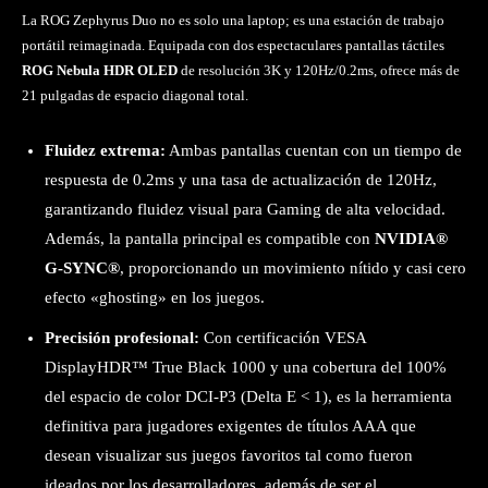
La ROG Zephyrus Duo no es solo una laptop; es una estación de trabajo
portátil reimaginada. Equipada con dos espectaculares pantallas táctiles
ROG Nebula HDR OLED
de resolución 3K y 120Hz/0.2ms, ofrece más de
21 pulgadas de espacio diagonal total.
Fluidez extrema:
Ambas pantallas cuentan con un tiempo de
respuesta de 0.2ms y una tasa de actualización de 120Hz,
garantizando fluidez visual para Gaming de alta velocidad.
Además, la pantalla principal es compatible con
NVIDIA®
G-SYNC®
, proporcionando un movimiento nítido y casi cero
efecto «ghosting» en los juegos.
Precisión profesional:
Con certificación VESA
DisplayHDR™ True Black 1000 y una cobertura del 100%
del espacio de color DCI-P3 (Delta E < 1), es la herramienta
definitiva para jugadores exigentes de títulos AAA que
desean visualizar sus juegos favoritos tal como fueron
ideados por los desarrolladores, además de ser el