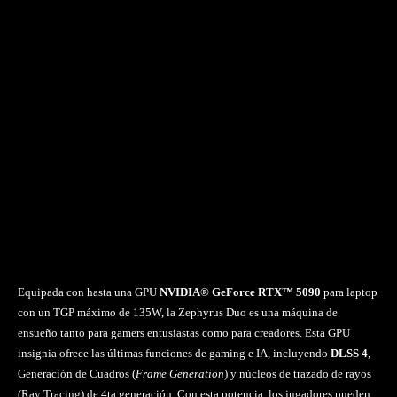
Equipada con hasta una GPU
NVIDIA® GeForce RTX™ 5090
para laptop
con un TGP máximo de 135W, la Zephyrus Duo es una máquina de
ensueño tanto para gamers entusiastas como para creadores. Esta GPU
insignia ofrece las últimas funciones de gaming e IA, incluyendo
DLSS 4
,
Generación de Cuadros (
Frame Generation
) y núcleos de trazado de rayos
(Ray Tracing) de 4ta generación. Con esta potencia, los jugadores pueden