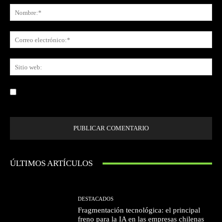
No
Co
ele
Sit
we
Guardar mi nombre, correo electrónico y sitio web en este navegador la
próxima vez que comente.
ÚLTIMOS ARTÍCULOS
DESTACADOS
Fragmentación tecnológica: el principal
freno para la IA en las empresas chilenas