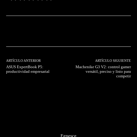
Facebook
Twitter
Pinterest
ARTÍCULO ANTERIOR
ARTÍCULO SIGUIENTE
ASUS ExpertBook P5:
Machenike G3 V2: control gamer
productividad empresarial
versátil, preciso y listo para
competir
Egpesce