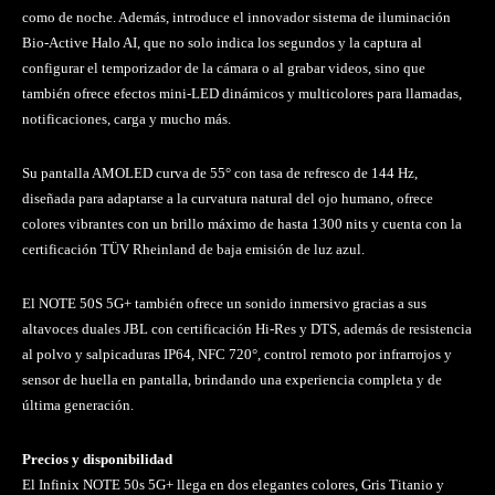
como de noche. Además, introduce el innovador sistema de iluminación
Bio-Active Halo AI, que no solo indica los segundos y la captura al
configurar el temporizador de la cámara o al grabar videos, sino que
también ofrece efectos mini-LED dinámicos y multicolores para llamadas,
notificaciones, carga y mucho más.
Su pantalla AMOLED curva de 55° con tasa de refresco de 144 Hz,
diseñada para adaptarse a la curvatura natural del ojo humano, ofrece
colores vibrantes con un brillo máximo de hasta 1300 nits y cuenta con la
certificación TÜV Rheinland de baja emisión de luz azul.
El NOTE 50S 5G+ también ofrece un sonido inmersivo gracias a sus
altavoces duales JBL con certificación Hi-Res y DTS, además de resistencia
al polvo y salpicaduras IP64, NFC 720°, control remoto por infrarrojos y
sensor de huella en pantalla, brindando una experiencia completa y de
última generación.
Precios y disponibilidad
El Infinix NOTE 50s 5G+ llega en dos elegantes colores, Gris Titanio y