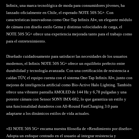
Infinix, una marca tecnológica de moda para consumidores jóvenes, ha
lanzado oficialmente en Chile, el esperado NOTE 50S 5G+. Con
características innovadoras como One-Tap Infinix AI∞, un elegante módulo
de cámara con diseño estilo Gema y distintas velocidades de carga, el
NOTE 50S 5G+ ofrece una experiencia mejorada tanto para el trabajo como
para el entretenimiento.
Diseñado cuidadosamente para satisfacer las necesidades de los usuarios
modernos, el Infinix NOTE 50S 5G+ ofrece un equilibrio perfecto entre
durabilidad y tecnología avanzada. Con una certificación de resistencia a
caídas TÜV, el equipo cuenta con el sistema One-Tap Infinix AI∞, junto con
mejoras de inteligencia artificial como Bio-Active Halo Lighting. También
ofrece una vibrante pantalla AMOLED de 144 Hz y 6,78 pulgadas y una
potente cámara con Sensor SONY IMX-682, lo que garantiza un estilo y
una funcionalidad duraderos con All-Round FastCharging 3.0 para
adaptarse a los dinámicos estilos de vida actuales.
«El NOTE 50S 5G+ encarna nuestra filosofía de «Rendimiento por diseño».
Adopta un enfoque centrado en el usuario al integrar resistencia y