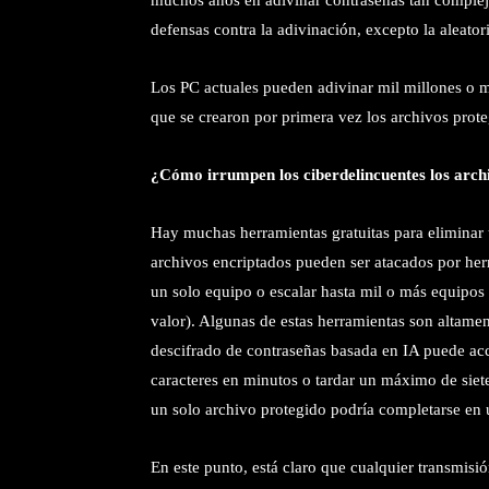
muchos años en adivinar contraseñas tan complej
defensas contra la adivinación, excepto la aleator
Los PC actuales pueden adivinar mil millones o m
que se crearon por primera vez los archivos prot
¿Cómo irrumpen los ciberdelincuentes los arch
Hay muchas herramientas gratuitas para eliminar 
archivos encriptados pueden ser atacados por he
un solo equipo o escalar hasta mil o más equipos
valor). Algunas de estas herramientas son altame
descifrado de contraseñas basada en IA puede a
caracteres en minutos o tardar un máximo de siete
un solo archivo protegido podría completarse en 
En este punto, está claro que cualquier transmisió