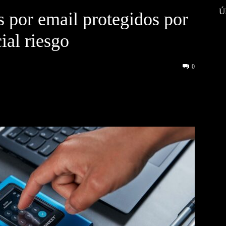
Ú
 por email protegidos por
ial riesgo
0
interest
WhatsApp