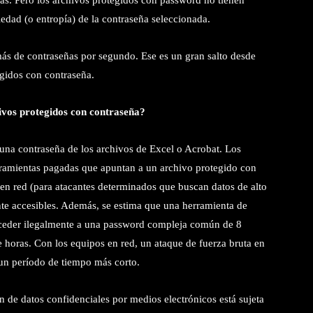
as. Pero los archivos protegidos con password no tienen
iedad (o entropía) de la contraseña seleccionada.
ás de contraseñas por segundo. Ese es un gran salto desde
egidos con contraseña.
ivos protegidos con contraseña?
una contraseña de los archivos de Excel o Acrobat. Los
rramientas pagadas que apuntan a un archivo protegido con
 en red (para atacantes determinados que buscan datos de alto
nte accesibles. Además, se estima que una herramienta de
cceder ilegalmente a una password compleja común de 8
 horas. Con los equipos en red, un ataque de fuerza bruta en
un período de tiempo más corto.
n de datos confidenciales por medios electrónicos está sujeta