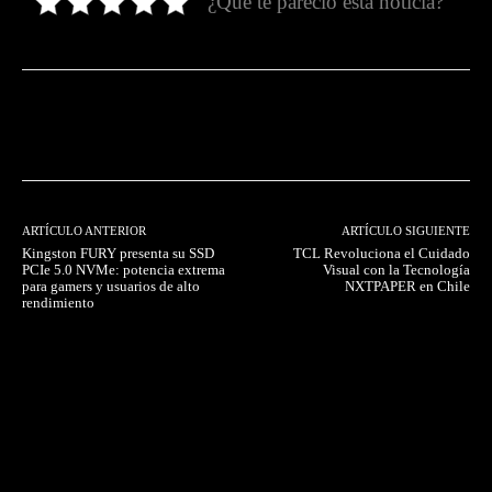
¿Qué te pareció esta noticia?
Facebook
Twitter
Pinterest
ARTÍCULO ANTERIOR
ARTÍCULO SIGUIENTE
Kingston FURY presenta su SSD
TCL Revoluciona el Cuidado
PCIe 5.0 NVMe: potencia extrema
Visual con la Tecnología
para gamers y usuarios de alto
NXTPAPER en Chile
rendimiento