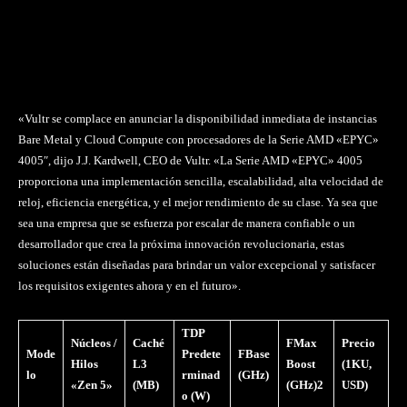
«Vultr se complace en anunciar la disponibilidad inmediata de instancias
Bare Metal y Cloud Compute con procesadores de la Serie AMD «EPYC»
4005″, dijo J.J. Kardwell, CEO de Vultr. «La Serie AMD «EPYC» 4005
proporciona una implementación sencilla, escalabilidad, alta velocidad de
reloj, eficiencia energética, y el mejor rendimiento de su clase. Ya sea que
sea una empresa que se esfuerza por escalar de manera confiable o un
desarrollador que crea la próxima innovación revolucionaria, estas
soluciones están diseñadas para brindar un valor excepcional y satisfacer
los requisitos exigentes ahora y en el futuro».
TDP
Núcleos /
Caché
FMax
Precio
Mode
Predete
FBase
Hilos
L3
Boost
(1KU,
lo
rminad
(GHz)
«Zen 5»
(MB)
(GHz)2
USD)
o (W)