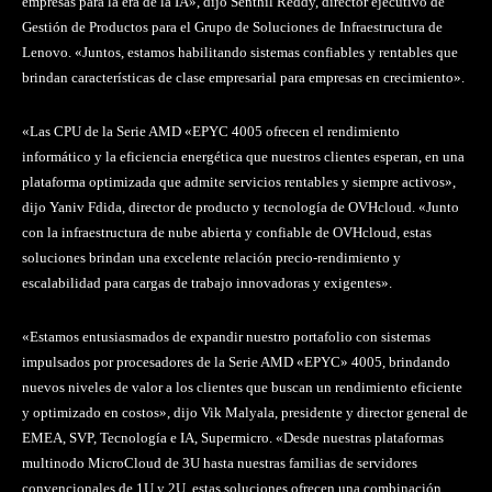
empresas para la era de la IA», dijo Senthil Reddy, director ejecutivo de
Gestión de Productos para el Grupo de Soluciones de Infraestructura de
Lenovo. «Juntos, estamos habilitando sistemas confiables y rentables que
brindan características de clase empresarial para empresas en crecimiento».
«Las CPU de la Serie AMD «EPYC 4005 ofrecen el rendimiento
informático y la eficiencia energética que nuestros clientes esperan, en una
plataforma optimizada que admite servicios rentables y siempre activos»,
dijo Yaniv Fdida, director de producto y tecnología de OVHcloud. «Junto
con la infraestructura de nube abierta y confiable de OVHcloud, estas
soluciones brindan una excelente relación precio-rendimiento y
escalabilidad para cargas de trabajo innovadoras y exigentes».
«Estamos entusiasmados de expandir nuestro portafolio con sistemas
impulsados por procesadores de la Serie AMD «EPYC» 4005, brindando
nuevos niveles de valor a los clientes que buscan un rendimiento eficiente
y optimizado en costos», dijo Vik Malyala, presidente y director general de
EMEA, SVP, Tecnología e IA, Supermicro. «Desde nuestras plataformas
multinodo MicroCloud de 3U hasta nuestras familias de servidores
convencionales de 1U y 2U, estas soluciones ofrecen una combinación