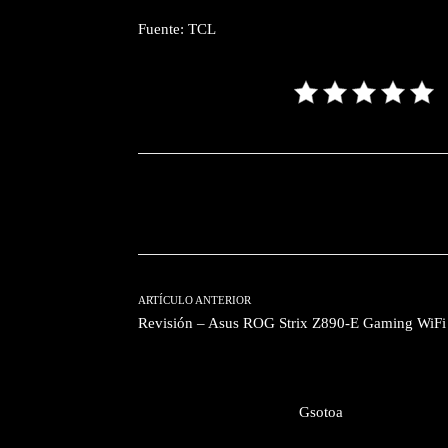
Fuente: TCL
Facebook
T
Cuota
ARTÍCULO ANTERIOR
Revisión – Asus ROG Strix Z890-E Gaming WiFi
Gsotoa