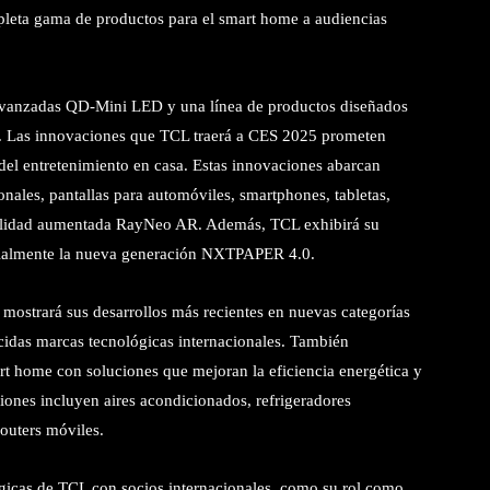
pleta gama de productos para el smart home a audiencias
 avanzadas QD-Mini LED y una línea de productos diseñados
e. Las innovaciones que TCL traerá a CES 2025 prometen
 del entretenimiento en casa. Estas innovaciones abarcan
nales, pantallas para automóviles, smartphones, tabletas,
 realidad aumentada RayNeo AR. Además, TCL exhibirá su
ialmente la nueva generación NXTPAPER 4.0.
CL mostrará sus desarrollos más recientes en nuevas categorías
cidas marcas tecnológicas internacionales. También
art home con soluciones que mejoran la eficiencia energética y
ciones incluyen aires acondicionados, refrigeradores
routers móviles.
égicas de TCL con socios internacionales, como su rol como