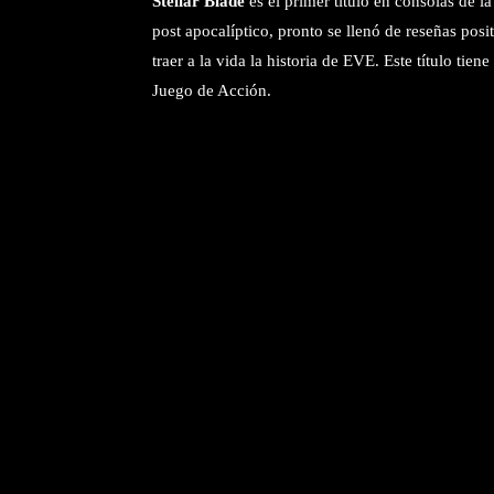
Stellar Blade
es el primer título en consolas de 
post apocalíptico, pronto se llenó de reseñas posit
traer a la vida la historia de EVE. Este título tiene
Juego de Acción.