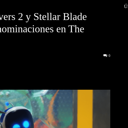
Ú
rs 2 y Stellar Blade
 nominaciones en The
0
interest
WhatsApp