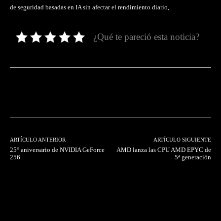
de seguridad basadas en IA sin afectar el rendimiento diario,
¿Qué te pareció esta noticia?
Facebook
Twitter
Pinterest
ARTÍCULO ANTERIOR
ARTÍCULO SIGUIENTE
25° aniversario de NVIDIA GeForce
AMD lanza las CPU AMD EPYC de
256
5ª generación