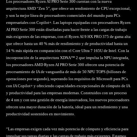
Los procesadores Ryzen AI PRO Serie 300 cuentan con la nueva
arquitectura AMD “Zen 5”, que ofrece un rendimiento de CPU excepcional,
y son la mejor línea de procesadores comerciales del mundo para PCs
empresariales con Copilot+. Las laptops equipadas con procesadores Ryzen
AI PRO Serie 300 están diseñadas para hacer frente a las cargas de trabajo
más exigentes de las empresas, con el Ryzen AI 9 HX PRO 375 de gama alta
que ofrece hasta un 40 % más de rendimiento y de productividad hasta un
14 % más rápida en comparación con el Core Ultra 7 165U de Intel. Con la
incorporación de la arquitectura XDNA™ 2 que impulsa la NPU integrada,
los procesadores AMD Ryzen AI PRO Serie 300 ofrecen una potencia de
procesamiento de IA de vanguardia de más de 50 NPU TOPS (billones de
operaciones por segundo), superando los requisitos de Microsoft para PCs
con IA Copilot+ y ofreciendo capacidades excepcionales de cómputo de IA
y productividad para las empresas modernas. Construidos con un proceso
de 4 nm y con una gestión de energía innovadora, los nuevos procesadores
ofrecen una mayor duración de la batería, ideal para un rendimiento y una
productividad sostenidos en movimiento.
“Las empresas exigen cada vez más potencia de cómputo y eficiencia para
impulsar sus tareas diarias y las cargas de trabajo más exigentes. Estamos