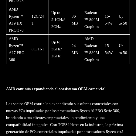
PRO 375
AMD
Up to
Radeon
Ryzen™
12C/24
36
15-
Up
5.1GHz/
™ 890M
AI 9 HX
T
MB
54W
to 50
2GHz
Graphics
PRO 370
AMD
AMD
Up to
Ryzen™
24
Radeon
15-
Up
8C/16T
5GHz/
AI 7 PRO
MB
™ 880M
54W
to 50
2GHz
360
Graphics
AMD continúa expandiendo el ecosistema OEM comercial
Los socios OEM continúan expandiendo sus ofertas comerciales con
nuevas PCs impulsadas por los procesadores Ryzen AI PRO Serie 300,
brindando a sus clientes empresariales un rendimiento y una
compatibilidad integrales. Con TOPS líderes en la industria, la próxima
generación de PCs comerciales impulsadas por procesadores Ryzen está