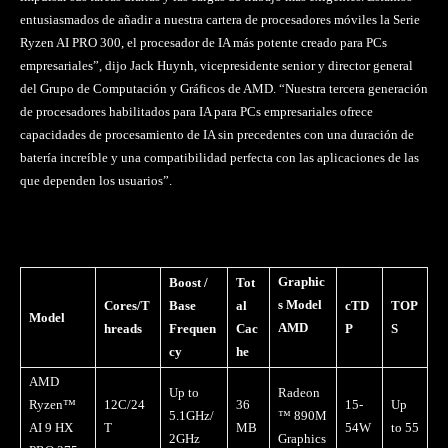
entusiasmados de añadir a nuestra cartera de procesadores móviles la Serie
Ryzen AI PRO 300, el procesador de IA más potente creado para PCs
empresariales”, dijo Jack Huynh, vicepresidente senior y director general
del Grupo de Computación y Gráficos de AMD. “Nuestra tercera generación
de procesadores habilitados para IA para PCs empresariales ofrece
capacidades de procesamiento de IA sin precedentes con una duración de
batería increíble y una compatibilidad perfecta con las aplicaciones de las
que dependen los usuarios”.
Graphic
Boost /
Tot
s Model
Cores/T
Base
al
cTD
TOP
Model
AMD
hreads
Frequen
Cac
P
S
cy
he
AMD
Up to
Radeon
Ryzen™
12C/24
36
15-
Up
5.1GHz/
™ 890M
AI 9 HX
T
MB
54W
to 55
2GHz
Graphics