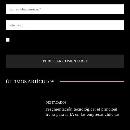
Co
ele
Sit
we
Guardar mi nombre, correo electrónico y sitio web en este navegador la
próxima vez que comente.
ÚLTIMOS ARTÍCULOS
DESTACADOS
Fragmentación tecnológica: el principal
freno para la IA en las empresas chilenas