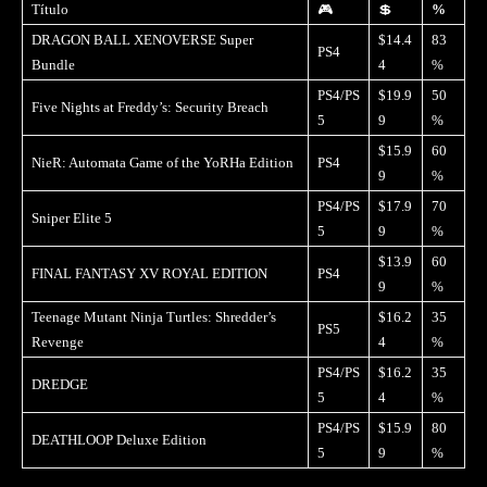
Título
🎮
💲
%
DRAGON BALL XENOVERSE Super
$14.4
83
PS4
Bundle
4
%
PS4/PS
$19.9
50
Five Nights at Freddy’s: Security Breach
5
9
%
$15.9
60
NieR: Automata Game of the YoRHa Edition
PS4
9
%
PS4/PS
$17.9
70
Sniper Elite 5
5
9
%
$13.9
60
FINAL FANTASY XV ROYAL EDITION
PS4
9
%
Teenage Mutant Ninja Turtles: Shredder’s
$16.2
35
PS5
Revenge
4
%
PS4/PS
$16.2
35
DREDGE
5
4
%
PS4/PS
$15.9
80
DEATHLOOP Deluxe Edition
5
9
%