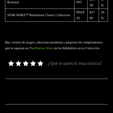
Returnal
PS5
39
%
PS4/P
$27.
20
STAR WARS™ Battlefront Classic Collection
S5
99
%
Hay cientos de juegos, ediciones premium y paquetes de complementos
que te esperan en
PlayStation Store
en los Infaltables en tu Colección.
¿Qué te pareció esta noticia?
Facebook
Twitter
Pinterest