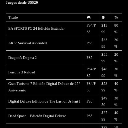
Juegos desde US$20
Título
🎮
💲
%
PS4/P
$13.
80
EA SPORTS FC 24 Edición Estándar
S5
99
%
$35.
20
ARK: Survival Ascended
PS5
99
%
$55.
20
Dragon’s Dogma 2
PS5
99
%
PS4/P
$48.
30
Persona 3 Reload
S5
99
%
Gran Turismo 7 Edición Digital Deluxe de 25°
PS4/P
$53.
40
Aniversario
S5
99
%
$49.
38
Digital Deluxe Edition de The Last of Us Part I
PS5
59
%
$27.
40
Dead Space – Edición Digital Deluxe
PS5
99
%
$29.
58