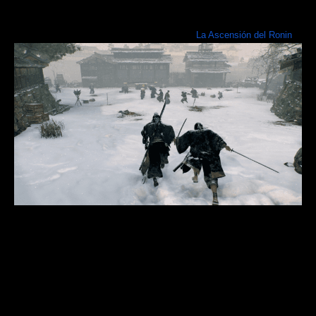
2024 seremos partícipes de importantes cambios en la historia de
Japón, elegiremos armas, tácticas, aliados y forjaremos nuestro
destino de la mano un poderoso guerrero en
La Ascensión del Ronin
.
Este título presenta un ambiente histórico característico de Koei
Tecmo, y al mismo tiempo está repleto de la típica acción y combate
de Team Ninja. Durante el proceso de creación, la más grande hasta
la fecha, se trabajó junto con SIE para brindar una experiencia que les
permitiera a los jugadores vivir íntegramente en la piel de un ronin