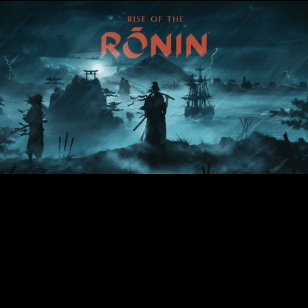
El ronin protagonista de este juego verá que su destino está muy
vinculado con Ryoma Sakamoto y Shoin Yoshida (personajes
históricos) de diferentes maneras. Tus decisiones tendrán un efecto
en las alianzas o enemistades de tu personaje con los personajes de
la historia y sus facciones.
De los creadores de grandes juegos como la saga Nioh, Ninja Gaiden,
Dead or Alive y el actual Wo Long: Fallen Dynasty, el 22 de marzo del