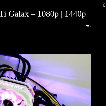
Ú
i Galax – 1080p | 1440p.
0
interest
WhatsApp