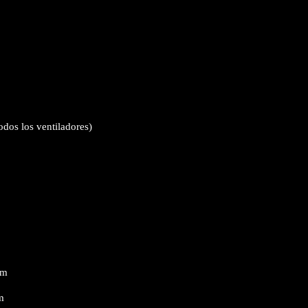
dos los ventiladores)
m
m