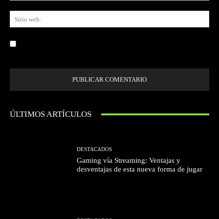
Sit
we
Guardar mi nombre, correo electrónico y sitio web en este navegador la
próxima vez que comente.
ÚLTIMOS ARTÍCULOS
DESTACADOS
Gaming vía Streaming: Ventajas y
desventajas de esta nueva forma de jugar