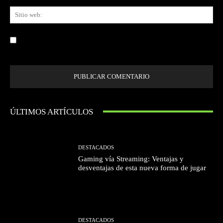
Sit
we
Guardar mi nombre, correo electrónico y sitio web en este navegador la
próxima vez que comente.
ÚLTIMOS ARTÍCULOS
DESTACADOS
Gaming vía Streaming: Ventajas y
desventajas de esta nueva forma de jugar
DESTACADOS