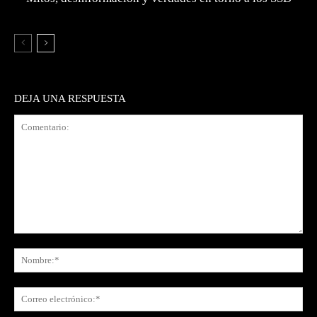
DEJA UNA RESPUESTA
Comentario:
No
Co
ele