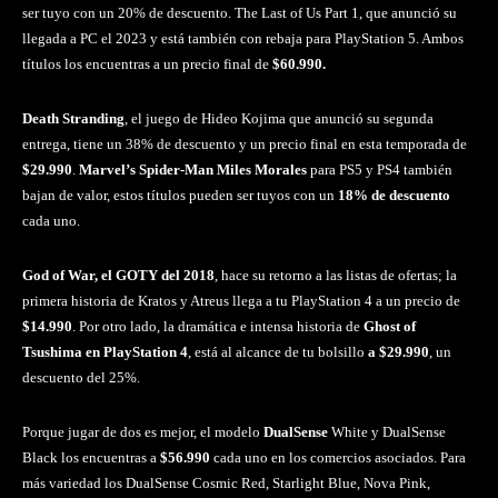
ser tuyo con un 20% de descuento. The Last of Us Part 1, que anunció su
llegada a PC el 2023 y está también con rebaja para PlayStation 5. Ambos
títulos los encuentras a un precio final de
$60.990.
Death Stranding
, el juego de Hideo Kojima que anunció su segunda
entrega, tiene un 38% de descuento y un precio final en esta temporada de
$29.990
.
Marvel’s Spider-Man Miles Morales
para PS5 y PS4 también
bajan de valor, estos títulos pueden ser tuyos con un
18% de descuento
cada uno.
God of War, el GOTY del 2018
, hace su retorno a las listas de ofertas; la
primera historia de Kratos y Atreus llega a tu PlayStation 4 a un precio de
$14.990
. Por otro lado, la dramática e intensa historia de
Ghost of
Tsushima en PlayStation 4
, está al alcance de tu bolsillo
a $29.990
, un
descuento del 25%.
Porque jugar de dos es mejor, el modelo
DualSense
White y DualSense
Black los encuentras a
$56.990
cada uno en los comercios asociados. Para
más variedad los DualSense Cosmic Red, Starlight Blue, Nova Pink,