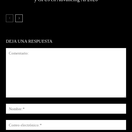
DEJA UNA RESPUESTA
Comentario:
No
Co
ele