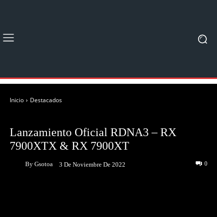
Inicio
Destacados
DESTACADOS
EVENTOS
NOTICIAS
Lanzamiento Oficial RDNA3 – RX
7900XTX & RX 7900XT
By
Gsotoa
0
3 De Noviembre De 2022
Facebook
Twitter
Pinterest