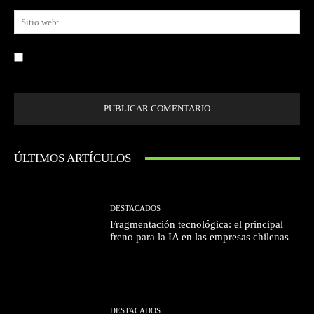
Sit
we
Guardar mi nombre, correo electrónico y sitio web en este navegador la
próxima vez que comente.
ÚLTIMOS ARTÍCULOS
DESTACADOS
Fragmentación tecnológica: el principal
freno para la IA en las empresas chilenas
DESTACADOS