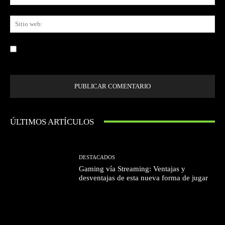
ele
Sit
we
Guardar mi nombre, correo electrónico y sitio web en este navegador la
próxima vez que comente.
ÚLTIMOS ARTÍCULOS
DESTACADOS
Gaming vía Streaming: Ventajas y
desventajas de esta nueva forma de jugar