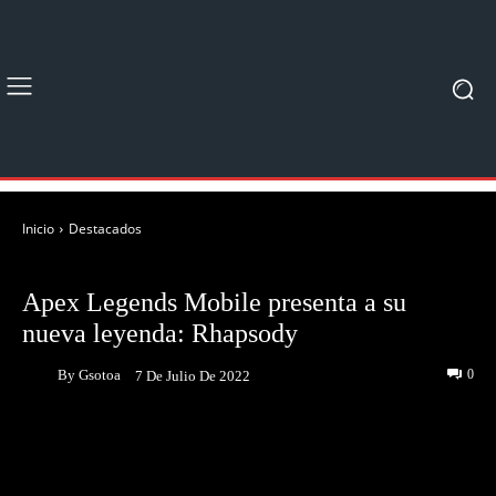
Inicio
Destacados
DESTACADOS
JUEGOS
Apex Legends Mobile presenta a su
nueva leyenda: Rhapsody
By
Gsotoa
0
7 De Julio De 2022
Facebook
Twitter
Pinterest