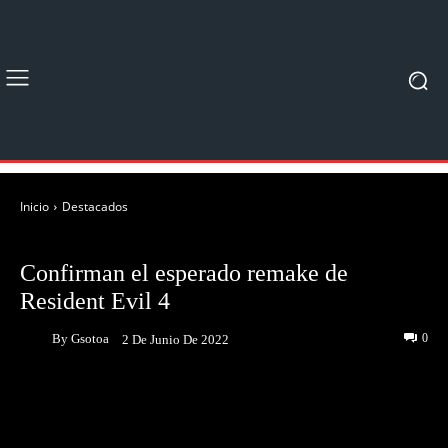
Inicio
Destacados
DESTACADOS
JUEGOS
NOTICIAS
Confirman el esperado remake de
Resident Evil 4
By
Gsotoa
0
2 De Junio De 2022
Facebook
Twitter
Pinterest