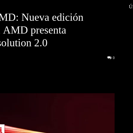
Ú
AMD: Nueva edición
e; AMD presenta
olution 2.0
0
interest
WhatsApp