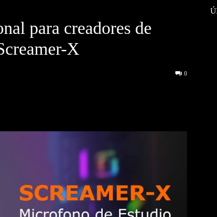
Ú
onal para creadores de
 Screamer-X
0
interest
WhatsApp