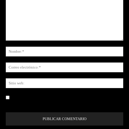
Comentario:
No
Co
ele
Sit
we
Guardar mi nombre, correo electrónico y sitio web en este navegador la
próxima vez que comente.