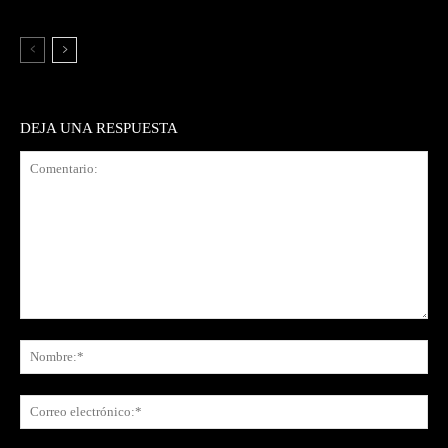
DEJA UNA RESPUESTA
Comentario:
No
Co
ele