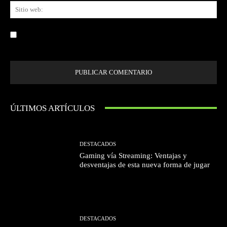
Sit
we
Guardar mi nombre, correo electrónico y sitio web en este navegador la
próxima vez que comente.
ÚLTIMOS ARTÍCULOS
DESTACADOS
Gaming vía Streaming: Ventajas y
desventajas de esta nueva forma de jugar
DESTACADOS