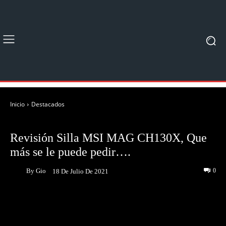
Inicio
Destacados
DESTACADOS
UNBOXING & REVIEWS
Revisión Silla MSI MAG CH130X, Que
más se le puede pedir….
By
Gio
0
18 De Julio De 2021
Facebook
Twitter
Pinterest