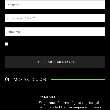
No
Co
ele
Sit
we
Guardar mi nombre, correo electrónico y sitio web en este navegador la
próxima vez que comente.
ÚLTIMOS ARTÍCULOS
DESTACADOS
Fragmentación tecnológica: el principal
freno para la IA en las empresas chilenas