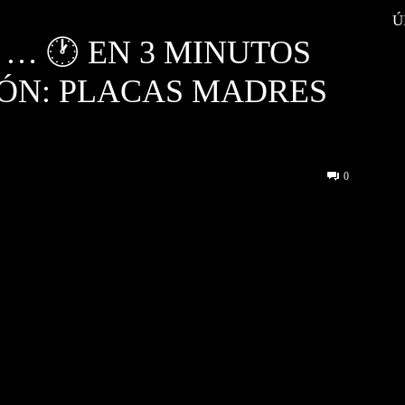
Ú
… 🕐 EN 3 MINUTOS
SIÓN: PLACAS MADRES
0
interest
WhatsApp