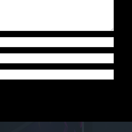
Nombre:
Correo
electróni
Sitio
web:
n este navegador la próxima vez que comente.