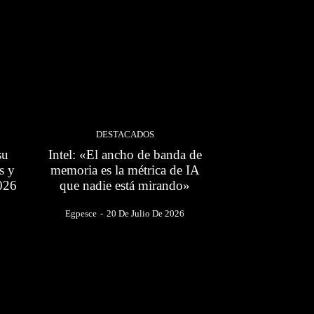
DESTACADOS
su
Intel: «El ancho de banda de
s y
memoria es la métrica de IA
026
que nadie está mirando»
Egpesce
-
20 De Julio De 2026