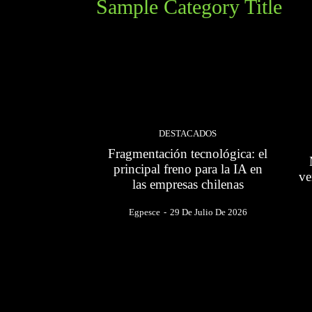
Sample Category Title
Sample Category I
Sample Category II
Sample Catego
DESTACADOS
Fragmentación tecnológica: el
principal freno para la IA en
ve
las empresas chilenas
Egpesce
-
29 De Julio De 2026