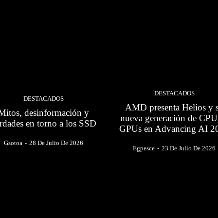
ry III
Sample Category IV
DESTACADOS
DESTACADOS
AMD presenta Helios y 
Mitos, desinformación y
nueva generación de CPU
rdades en torno a los SSD
GPUs en Advancing AI 2
Gsotoa
-
28 De Julio De 2026
Egpesce
-
23 De Julio De 2026