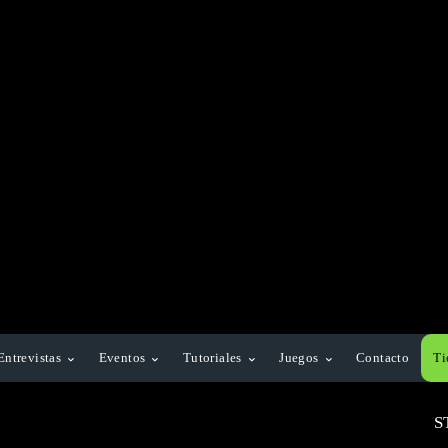
Entrevistas
Eventos
Tutoriales
Juegos
Contacto
Ti
S