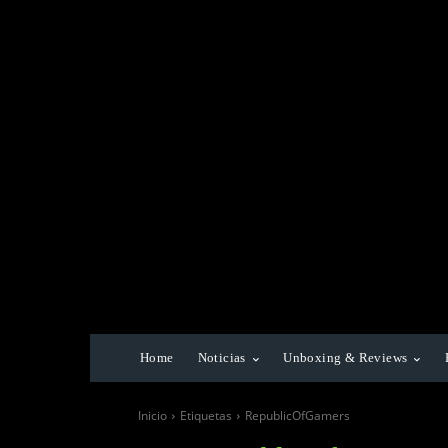
Home
Noticias
Unboxing & Reviews
Inicio
Etiquetas
RepublicOfGamers