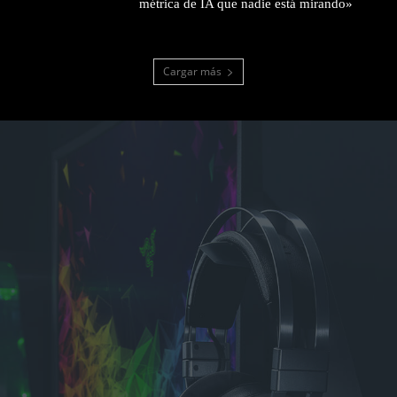
métrica de IA que nadie está mirando»
Cargar más