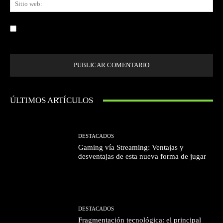
we
Guardar mi nombre, correo electrónico y sitio web en este navegador la
próxima vez que comente.
ÚLTIMOS ARTÍCULOS
DESTACADOS
Gaming vía Streaming: Ventajas y
desventajas de esta nueva forma de jugar
DESTACADOS
Fragmentación tecnológica: el principal