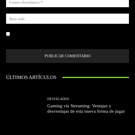
ele
Sit
we
Guardar mi nombre, correo electrónico y sitio web en este navegador la
próxima vez que comente.
ÚLTIMOS ARTÍCULOS
DESTACADOS
Gaming vía Streaming: Ventajas y
desventajas de esta nueva forma de jugar