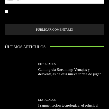
we
Guardar mi nombre, correo electrónico y sitio web en este navegador la
próxima vez que comente.
ÚLTIMOS ARTÍCULOS
DESTACADOS
Gaming vía Streaming: Ventajas y
desventajas de esta nueva forma de jugar
DESTACADOS
Fragmentación tecnológica: el principal